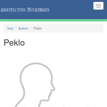
(Inte
naveg
Inici
Autors
Peklo
Peklo