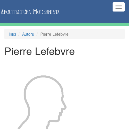
(Inte
naveg
Inici
Autors
Pierre Lefebvre
Pierre Lefebvre