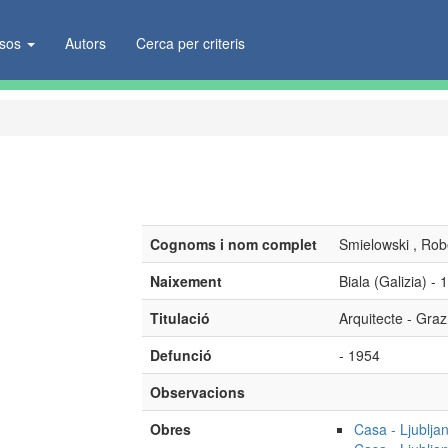
ïsos
Autors
Cerca per criteris
Cognoms i nom complet
Smielowski , Rob
Naixement
Biala (Galizia) - 
Titulació
Arquitecte - Graz
Defunció
- 1954
Observacions
Obres
Casa - Ljublja