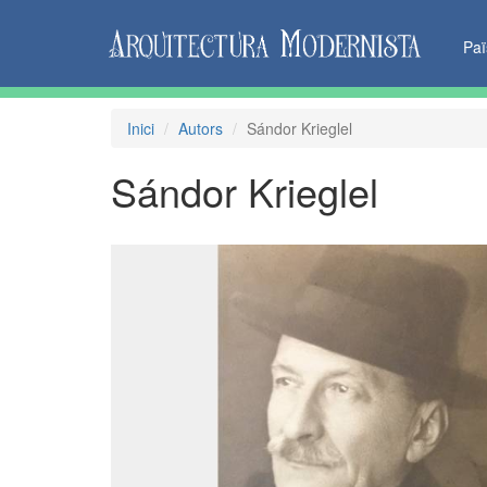
Pa
Inici
Autors
Sándor Krieglel
Sándor Krieglel