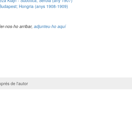
za Klajn - Subotica; Sèrbia (any 1907)
Budapest; Hongria (anys 1908-1909)
fer-nos-ho arribar,
adjunteu-ho aquí
prés de l'autor