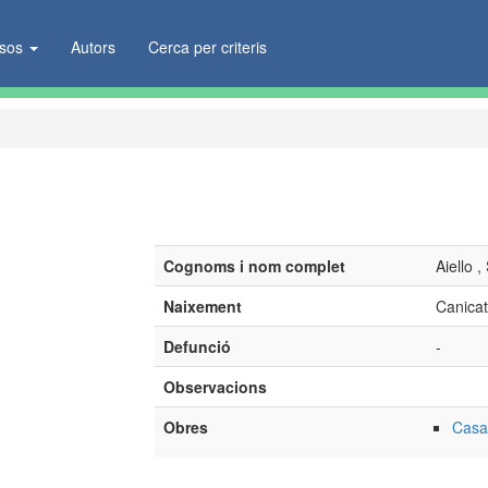
ïsos
Autors
Cerca per criteris
Cognoms i nom complet
Aiello 
Naixement
Canicatt
Defunció
-
Observacions
Obres
Casa 