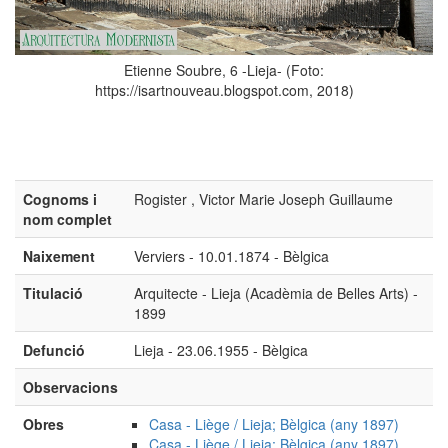
Etienne Soubre, 6 -Lieja- (Foto:
https://isartnouveau.blogspot.com, 2018)
Cognoms i
Rogister , Victor Marie Joseph Guillaume
nom complet
Naixement
Verviers - 10.01.1874 - Bèlgica
Titulació
Arquitecte - Lieja (Acadèmia de Belles Arts) -
1899
Defunció
Lieja - 23.06.1955 - Bèlgica
Observacions
Obres
Casa - Liège / Lieja; Bèlgica (any 1897)
Casa - Liège / Lieja; Bèlgica (any 1897)