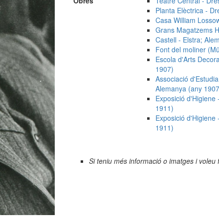
Obres
Teatre Central - Dr
Planta Elèctrica - 
Casa William Losso
Grans Magatzems He
Castell - Elstra; Al
Font del moliner (M
Escola d'Arts Decora
1907)
Associació d'Estudi
Alemanya (any 1907
Exposició d'Higiene 
1911)
Exposició d'Higiene 
1911)
Si teniu més informació o imatges i voleu 