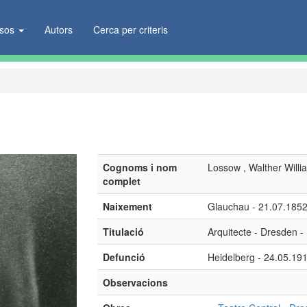
ïsos
Autors
Cerca per criteris
Cognoms i nom
Lossow , Walther Willi
complet
Naixement
Glauchau - 21.07.185
Titulació
Arquitecte - Dresden -
Defunció
Heidelberg - 24.05.19
Observacions