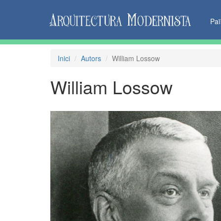
Pa
Inici
Autors
William Lossow
William Lossow