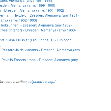
esden; Alemanya (anys 1897-1898)
Dresden; Alemanya (anys 1899-1900)
w - Dresden; Alemanya (anys 1901-1902)
rmann Herzfeld - Dresden; Alemanya (any 1901)
emanya (anys 1902-1903)
üllerbrunnen) - Dresden; Alemanya (any 1902)
tives (interior) - Dresden; Alemanya (anys 1903-
ants "Casa Prússia" (Preußenhaus) - Tübingen;
)
- Passarel·la de vianants - Dresden; Alemanya (any
- Pavelló Esports i roba - Dresden; Alemanya (any
fer-nos-ho arribar,
adjunteu-ho aquí