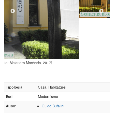
Tipologia
Casa, Habitatges
Estil
Modernisme
Autor
Guido Bufalini
Adreça
Sarmiento, 450
CP Població
B8000 - Bahía Blanca (Argentina)