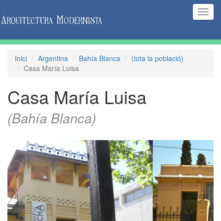
(Inte
naveg
Inici
Argentina
Bahía Blanca
(tota la població)
Casa María Luisa
Casa María Luisa
(Bahía Blanca)