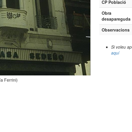
CP Població
Obra
desapareguda
Observacions
Si voleu a
aquí
a Ferrini)