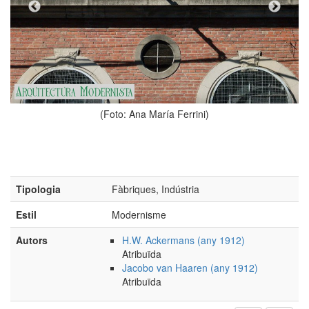
Foto: Ana María Ferrini)
(Foto:
Tipologia
Fàbriques, Indústria
Estil
Modernisme
Autors
H.W. Ackermans (any 1912)
Atribuïda
Jacobo van Haaren (any 1912)
Atribuïda