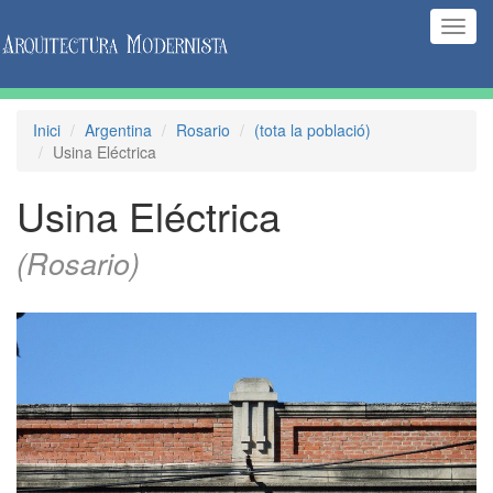
(Inte
naveg
Inici
Argentina
Rosario
(tota la població)
Usina Eléctrica
Usina Eléctrica
(Rosario)