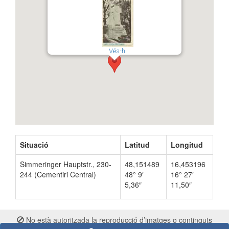
Vés-hi
Situació
Latitud
Longitud
Simmeringer Hauptstr., 230-
48,151489
16,453196
244 (Cementiri Central)
48° 9′
16° 27′
5,36″
11,50″
No està autoritzada la reproducció d’imatges o continguts