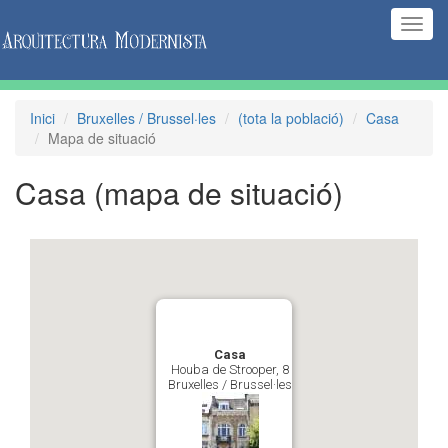
(Inte
naveg
Inici
Bruxelles / Brussel·les
(tota la població)
Casa
Mapa de situació
Casa
(mapa de situació)
Casa
Houba de Strooper, 8
Bruxelles / Brussel·les