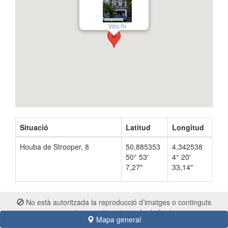
Vés-hi
Situació
Latitud
Longitud
Houba de Strooper, 8
50,885353
4,342538
50° 53′
4° 20′
7,27″
33,14″
No està autoritzada la reproducció d’imatges o continguts
sense el consentiment exprés de l'autor
Mapa general