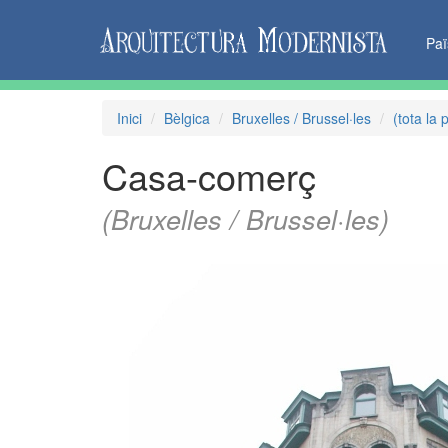
Pa
Inici
Bèlgica
Bruxelles / Brussel·les
(tota la 
Casa-comerç
(Bruxelles / Brussel·les)