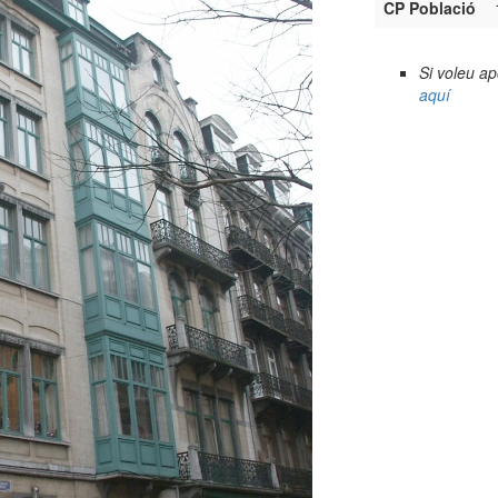
CP Població
Si voleu a
aquí