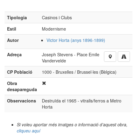
Estil
Modernisme
Autor
Victor Horta (anys 1896-1899)
Adreça
Joseph Stevens - Place Emile
Vandervelde
CP Població
1000 - Bruxelles / Brussel·les (Bèlgica)
Obra
desapareguda
Observacions
Destruïda el 1965 - vitralls/ferros a Metro
Horta
Si voleu aportar més imatges o informació d’aquest obra,
cliqueu aquí
No està autoritzada la reproducció d’imatges o continguts
sense el consentiment exprés de l'autor