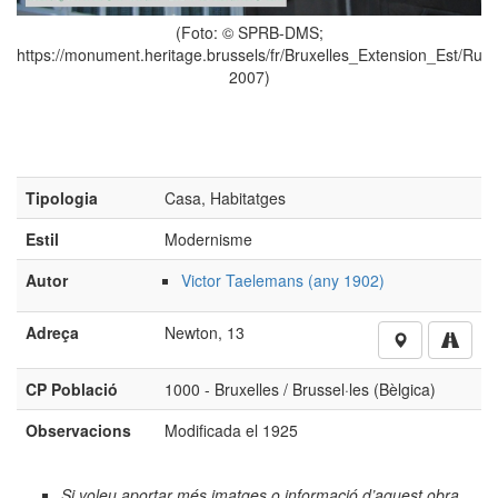
lles_Extension_Est/Rue_Newton/13/18300,
(Foto: © SPRB-DMS;
https://monument.heritage.brussels/fr/Bruxelles
Tipologia
Casa, Habitatges
2008)
Estil
Modernisme
Autor
Victor Taelemans (any 1902)
Adreça
Newton, 13
CP Població
1000 - Bruxelles / Brussel·les (Bèlgica)