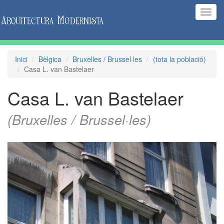
(Inte
naveg
Inici
Bèlgica
Bruxelles / Brussel·les
(tota la població)
Casa L. van Bastelaer
Casa L. van Bastelaer
(Bruxelles / Brussel·les)