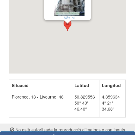
Vés-hi
Situació
Latitud
Longitud
Florence, 13 - Livourne, 48
50,829556
4,359634
50° 49′
4° 21′
46,40″
34,68″
No està autoritzada la reproducció d’imatges o continguts