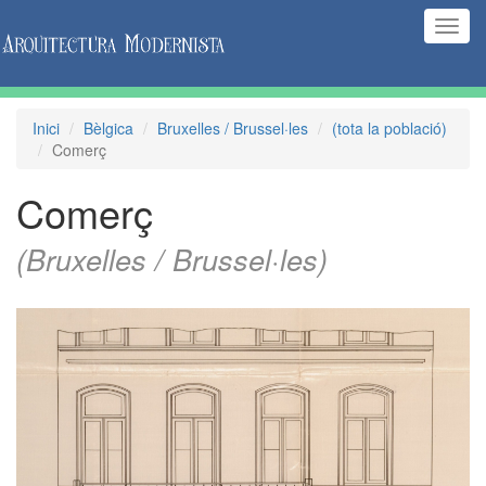
(Inte
naveg
Inici
Bèlgica
Bruxelles / Brussel·les
(tota la població)
Comerç
Comerç
(Bruxelles / Brussel·les)