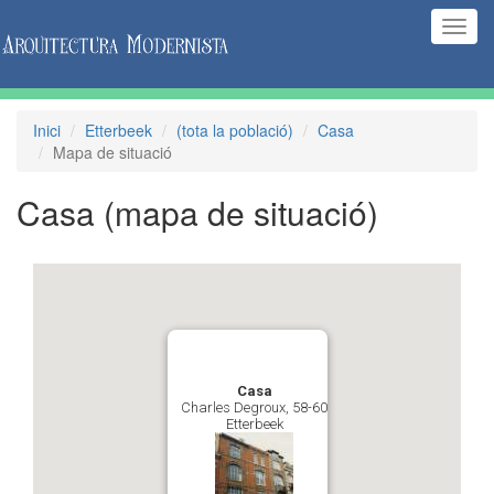
(Inte
naveg
Inici
Etterbeek
(tota la població)
Casa
Mapa de situació
Casa
(mapa de situació)
Casa
Charles Degroux, 58-60
Etterbeek