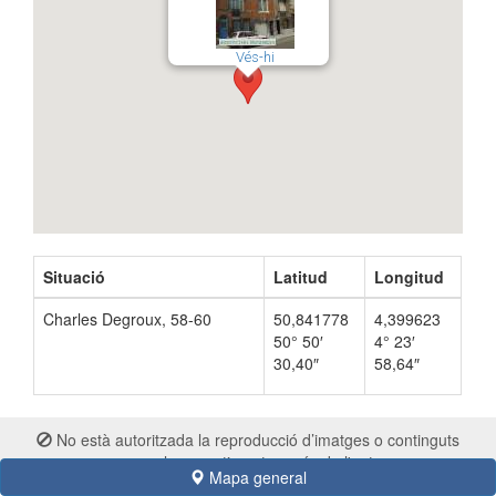
Vés-hi
Situació
Latitud
Longitud
Charles Degroux, 58-60
50,841778
4,399623
50° 50′
4° 23′
30,40″
58,64″
No està autoritzada la reproducció d’imatges o continguts
sense el consentiment exprés de l'autor
Mapa general