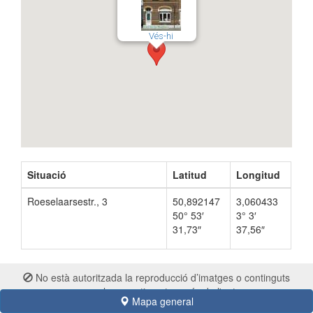
Vés-hi
Situació
Latitud
Longitud
Roeselaarsestr., 3
50,892147
3,060433
50° 53′
3° 3′
31,73″
37,56″
No està autoritzada la reproducció d’imatges o continguts
sense el consentiment exprés de l'autor
Mapa general