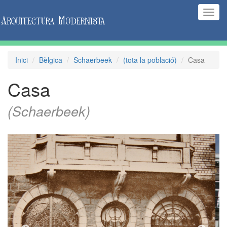
(Inte
naveg
Inici
Bèlgica
Schaerbeek
(tota la població)
Casa
Casa
(Schaerbeek)