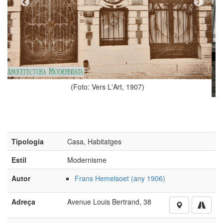
Art, 1907)
Tipologia
Casa, Habitatges
Estil
Modernisme
(Foto: Valentí Pons Touj
Autor
Frans Hemelsoet (any 1906)