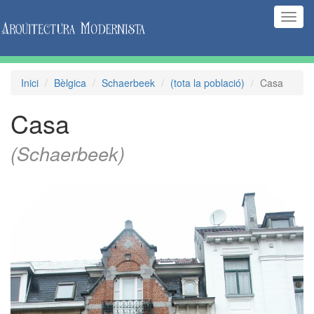
(Inte
naveg
Inici
Bèlgica
Schaerbeek
(tota la població)
Casa
Casa
(Schaerbeek)