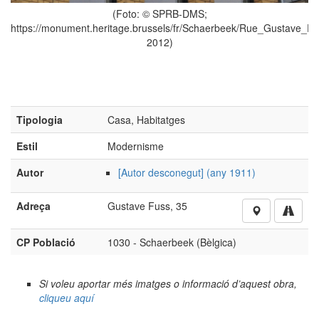
2012)
ek/Rue_Gustave_Fuss/35/20443,
Tipologia
Casa, Habitatges
Estil
Modernisme
Autor
[Autor desconegut] (any 1911)
Adreça
Gustave Fuss, 35
CP Població
1030 - Schaerbeek (Bèlgica)
Si voleu aportar més imatges o informació d’aquest obra,
cliqueu aquí