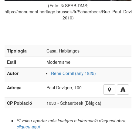
(Foto: © SPRB-DMS;
https://monument.heritage.brussels/fr/Schaerbeek/Rue_Paul_Devig
2010)
Tipologia
Casa, Habitatges
Estil
Modernisme
Autor
René Cornil (any 1925)
Adreça
Paul Devigne, 100
CP Població
1030 - Schaerbeek (Bèlgica)
Si voleu aportar més imatges o informació d’aquest obra,
cliqueu aquí