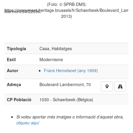
to: © SPRB-DMS;
(Foto: 
e.brussels/fr/Schaerbeek/Boulevard_Lambermont/68/22096,
https://monument.heritage.bru
2013)
2
Tipologia
Casa, Habitatges
Estil
Modernisme
Autor
Frans Hemelsoet (any 1909)
Adreça
Boulevard Lambermont, 70
CP Població
1030 - Schaerbeek (Bèlgica)
Si voleu aportar més imatges o informació d’aquest obra,
cliqueu aquí