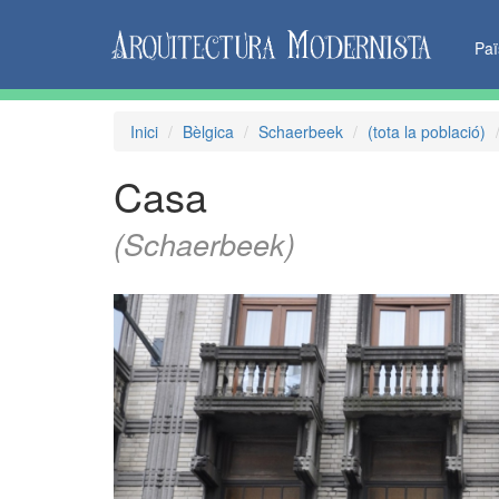
Pa
Inici
Bèlgica
Schaerbeek
(tota la població)
Casa
(Schaerbeek)