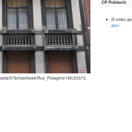
CP Població
Si voleu a
aquí
ssels/fr/Schaerbeek/Rue_Potagere/160/23373,