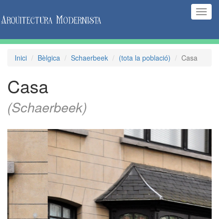
(Inte
naveg
Inici
Bèlgica
Schaerbeek
(tota la població)
Casa
Casa
(Schaerbeek)