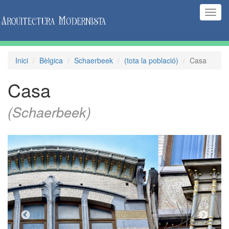
(Inte
naveg
Inici
Bèlgica
Schaerbeek
(tota la població)
Casa
Casa
(Schaerbeek)