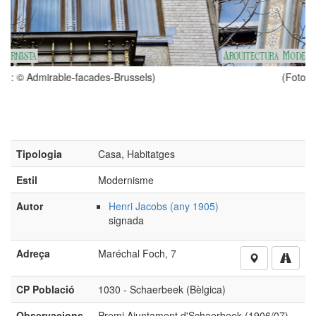
els)
(Foto: © Admirable-facades-Brussels)
Tipologia
Casa, Habitatges
Estil
Modernisme
Autor
Henri Jacobs (any 1905)
signada
Adreça
Maréchal Foch, 7
CP Població
1030 - Schaerbeek (Bèlgica)
Observacions
Premi Ajuntament d'Schaerbeek (1906/07)