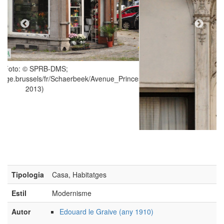
enue_Princesse_Elisabeth/58/22765,