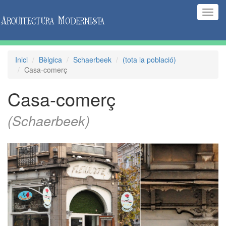
(Inte
naveg
Inici
Bèlgica
Schaerbeek
(tota la població)
Casa-comerç
Casa-comerç
(Schaerbeek)