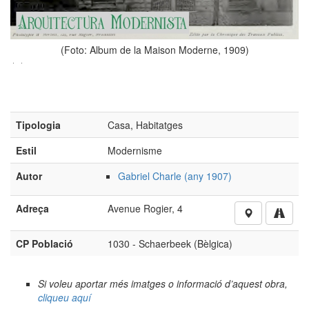
(Foto: © SPRB-DMS;
https://monument.heritage.brussels/fr/Schaerbee
2012)
ne, 1909)
Tipologia
Casa, Habitatges
Estil
Modernisme
Autor
Gabriel Charle (any 1907)
Adreça
Avenue Rogier, 4
CP Població
1030 - Schaerbeek (Bèlgica)
Si voleu aportar més imatges o informació d’aquest obra,
cliqueu aquí