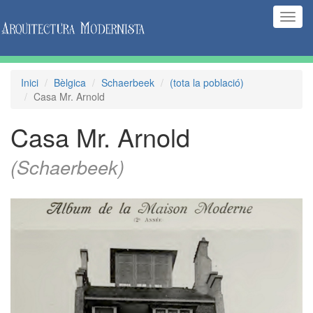
(Inte
naveg
Inici
Bèlgica
Schaerbeek
(tota la població)
Casa Mr. Arnold
Casa Mr. Arnold
(Schaerbeek)