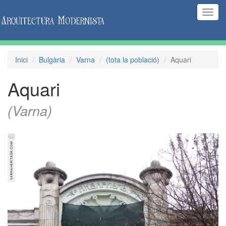
(Inte
naveg
Inici
Bulgària
Varna
(tota la població)
Aquari
Aquari
(Varna)