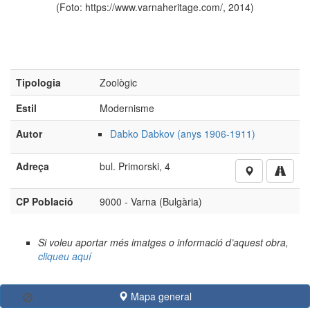
om/, 2014)
Estil
Modernisme
Autor
Dabko Dabkov (anys 1906-1911)
Adreça
bul. Primorski, 4
CP Població
9000 - Varna (Bulgària)
Si voleu aportar més imatges o informació d’aquest obra,
cliqueu aquí
No està autoritzada la reproducció d’imatges o continguts
sense el consentiment exprés de l'autor
Mapa general