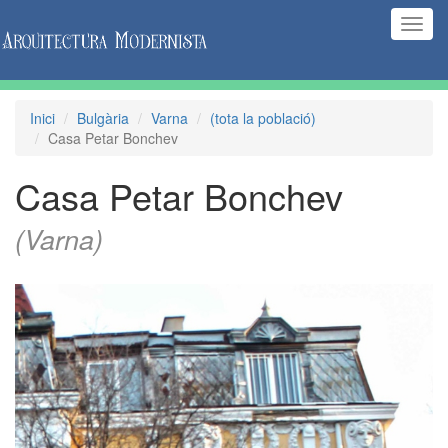
(Inte
naveg
Inici
Bulgària
Varna
(tota la població)
Casa Petar Bonchev
Casa Petar Bonchev
(Varna)