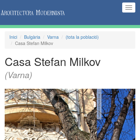
(Inte
naveg
Inici
Bulgària
Varna
(tota la població)
Casa Stefan Milkov
Casa Stefan Milkov
(Varna)