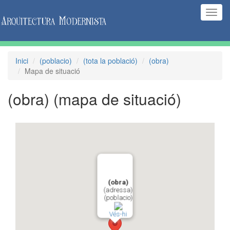
(Inte
naveg
Inici
(poblacio)
(tota la població)
(obra)
Mapa de situació
(obra)
(mapa de situació)
(obra)
(adressa)
(poblacio)
Vés-hi