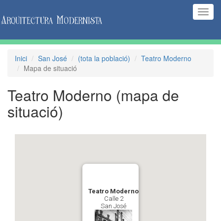
(Inte
naveg
Inici
San José
(tota la població)
Teatro Moderno
Mapa de situació
Teatro Moderno
(mapa de
situació)
Teatro Moderno
Calle 2
San José