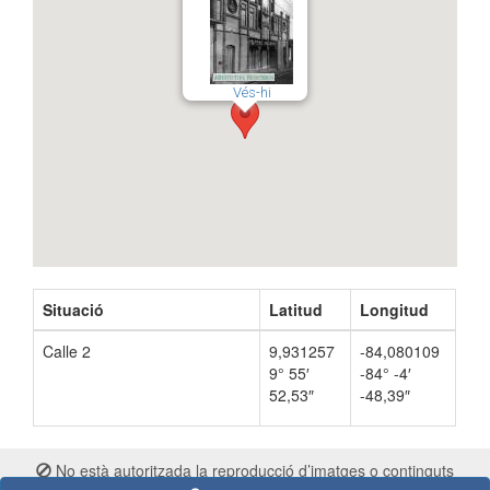
Vés-hi
Situació
Latitud
Longitud
Calle 2
9,931257
-84,080109
9° 55′
-84° -4′
52,53″
-48,39″
No està autoritzada la reproducció d’imatges o continguts