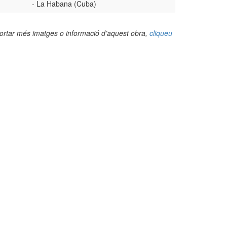
- La Habana (Cuba)
portar més imatges o informació d’aquest obra,
cliqueu
(Foto: Beatriz Laffita Menocal)