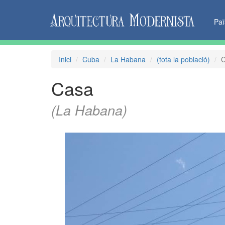
Pa
Inici
Cuba
La Habana
(tota la població)
Casa
(La Habana)