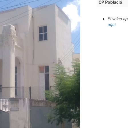
CP Població
Si voleu a
aquí