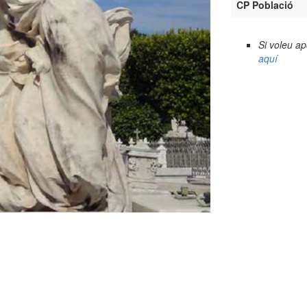
CP Població
Si voleu a
aquí