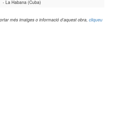
- La Habana (Cuba)
portar més imatges o informació d’aquest obra,
cliqueu
(Foto: Josep M. Torné, 2013)