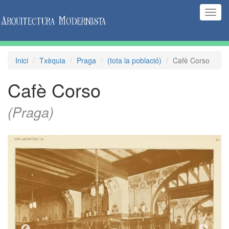
(Inte
naveg
Inici
Txèquia
Praga
(tota la població)
Cafè Corso
Cafè Corso
(Praga)