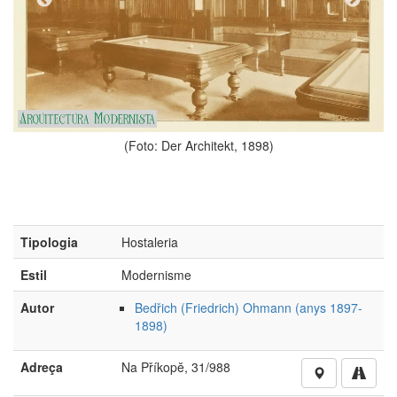
Architekt, 1898)
(Foto: Der Archi
Tipologia
Hostaleria
Estil
Modernisme
Autor
Bedřich (Friedrich) Ohmann (anys 1897-
1898)
Adreça
Na Příkopĕ, 31/988