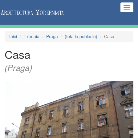
(Inte
naveg
Inici
Txèquia
Praga
(tota la població)
Casa
Casa
(Praga)