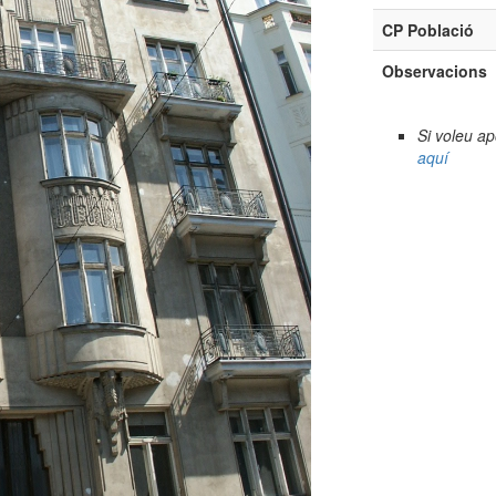
CP Població
Observacions
Si voleu a
aquí