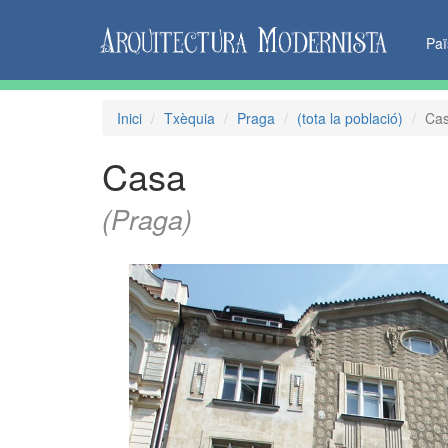
Pa
Inici
Txèquia
Praga
(tota la població)
Ca
Casa
(Praga)