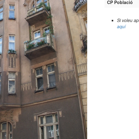
CP Població
Si voleu a
aquí