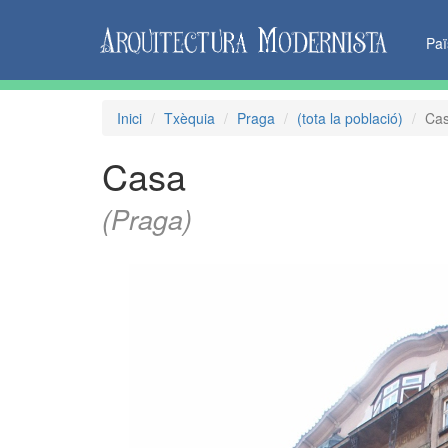
Pa
Inici
Txèquia
Praga
(tota la població)
Ca
Casa
(Praga)