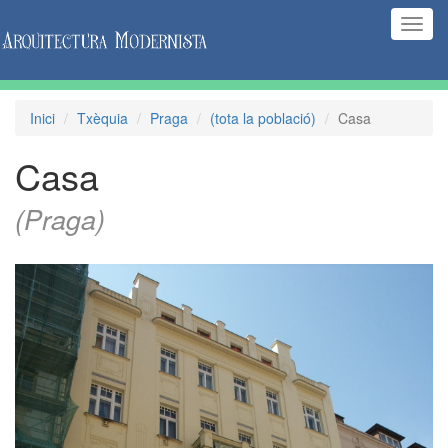
(Inte
naveg
Inici
Txèquia
Praga
(tota la població)
Casa
Casa
(Praga)