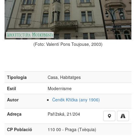
(Foto: Valentí Pons Toujouse, 2003)
Tipologia
Casa, Habitatges
Estil
Modernisme
Autor
Čenĕk Křička (any 1906)
Adreça
Pařížská, 21/204
CP Població
110 00 - Praga (Txèquia)