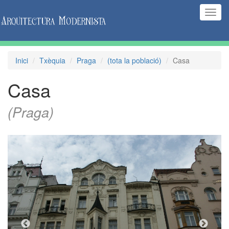
(Inte
naveg
Inici
Txèquia
Praga
(tota la població)
Casa
Casa
(Praga)