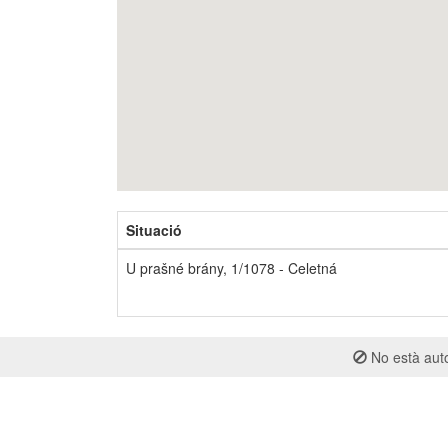
Situació
U prašné brány, 1/1078 - Celetná
No està auto