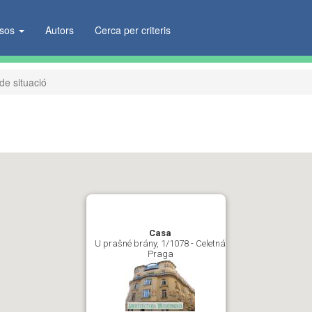
ïsos
Autors
Cerca per criteris
e situació
Casa
U prašné brány, 1/1078 - Celetná
Praga