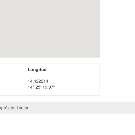
Longitud
14,422214
14° 25′ 19,97″
prés de l'autor