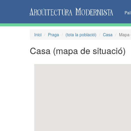
Pa
Inici
Praga
(tota la població)
Casa
Mapa d
Casa
(mapa de situació)