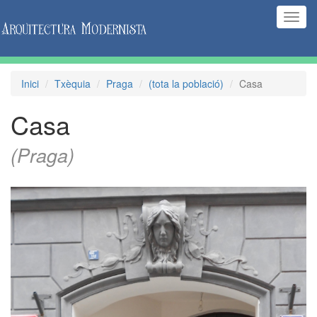
(Inte
naveg
Inici
Txèquia
Praga
(tota la població)
Casa
Casa
(Praga)