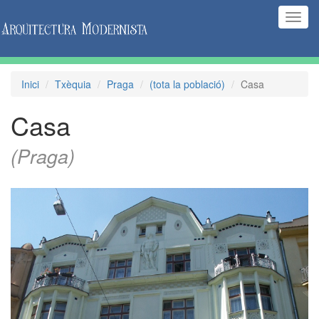
(Inte
naveg
Inici
Txèquia
Praga
(tota la població)
Casa
Casa
(Praga)