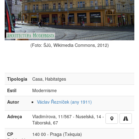
(Foto: ŠJů, Wikimedia Commons, 2012)
Tipologia
Casa, Habitatges
Estil
Modernisme
Autor
Václav Řezníček (any 1911)
Adreça
Vladimírova, 11/567 - Nuselská, 14 -
Táborská, 67
CP
140 00 - Praga (Txèquia)