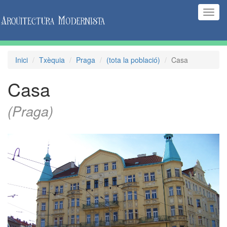
(Inte
naveg
Inici
Txèquia
Praga
(tota la població)
Casa
Casa
(Praga)