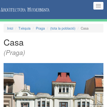
(Inte
naveg
Inici
Txèquia
Praga
(tota la població)
Casa
Casa
(Praga)