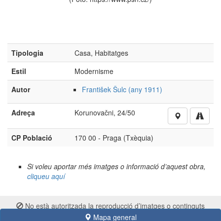
Tipologia
Casa, Habitatges
Estil
Modernisme
Autor
František Šulc (any 1911)
Adreça
Korunovačni, 24/50
CP Població
170 00 - Praga (Txèquia)
Si voleu aportar més imatges o informació d’aquest obra,
cliqueu aquí
No està autoritzada la reproducció d’imatges o continguts
sense el consentiment exprés de l'autor
Mapa general