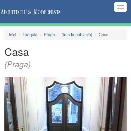
(Inte
naveg
Inici
Txèquia
Praga
(tota la població)
Casa
Casa
(Praga)