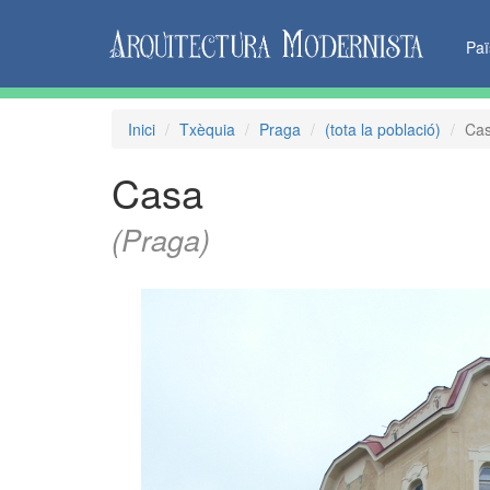
Pa
Inici
Txèquia
Praga
(tota la població)
Ca
Casa
(Praga)