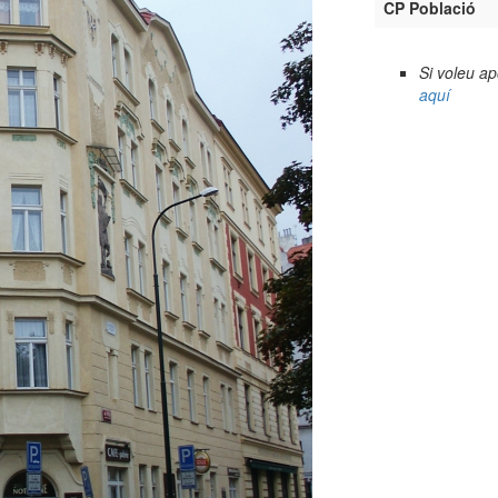
CP Població
Si voleu a
aquí