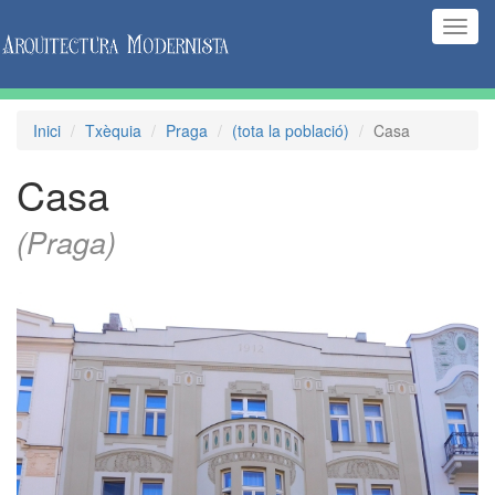
(Inte
naveg
Inici
Txèquia
Praga
(tota la població)
Casa
Casa
(Praga)